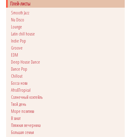
Плей-листы
Smooth Jazz
Nu Disco
Lounge
Latin chill house
Indie Pop
Groove
EDM
Deep House Dance
Dance Pop
Сhillout
Босса нова
Afro&Tropical
Солнечный коктейль
Твой день
Море позитива
В закат
Пляжная вечерника
Большая семья