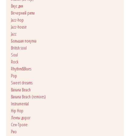
Вкус дня
Вечерний ритм
Jazz-hop
Jazz-house
Jazz
Большая покупка
British soul
Soul
Rock
Rhythm&Blues
Pop
Sweet dreams
Banana Beach
Banana Beach (remixes)
Instrumental
Hip Hop
Ленты дорог
Сен-Тропе
Рио