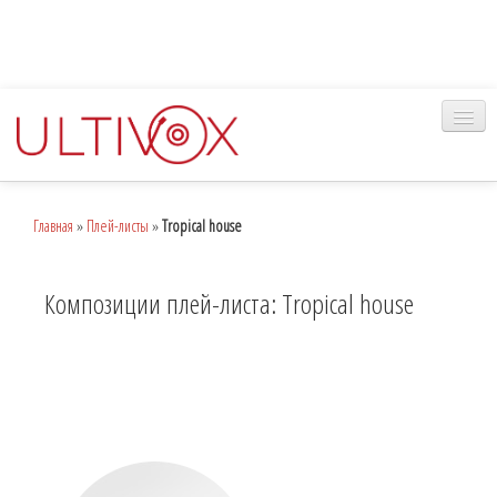
Главная
Главная
»
Плей-листы
»
Tropical house
Музыка
Наш сервис
Композиции плей-листа: Tropical house
Вход