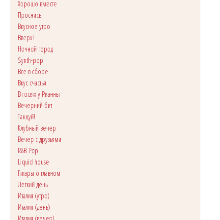
Хорошо вместе
Проснись
Вкусное утро
Вверх!
Ночной город
Synth-pop
Все в сборе
Вкус счастья
В гостях у Рианны
Вечерний бит
Танцуй!
Клубный вечер
Вечер с друзьями
R&B-Pop
Liquid house
Гитары о главном
Легкий день
Италия (утро)
Италия (день)
Италия (вечер)