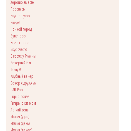
Хорошо вместе
Проснись
Вкусное утро
Вверх!
Ночной город
Synth-pop
Все в сборе
Вкус счастья
В гостях у Рианны
Вечерний бит
Танцуй!
Клубный вечер
Вечер с друзьями
R&B-Pop
Liquid house
Гитары о главном
Легкий день
Италия (утро)
Италия (день)
Италия (вечер)