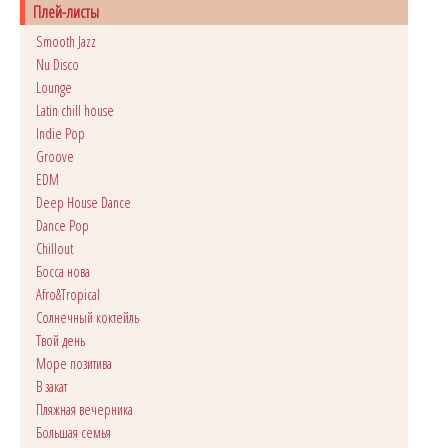
Плей-листы
Smooth Jazz
Nu Disco
Lounge
Latin chill house
Indie Pop
Groove
EDM
Deep House Dance
Dance Pop
Сhillout
Босса нова
Afro&Tropical
Солнечный коктейль
Твой день
Море позитива
В закат
Пляжная вечерника
Большая семья