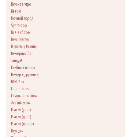
Вкусное утро
Вверх!
Ночной город
Synth-pop
Все в сборе
Вкус счастья
В гостях у Рианны
Вечерний бит
Танцуй!
Клубный вечер
Вечер с друзьями
R&B-Pop
Liquid house
Гитары о главном
Легкий день
Италия (утро)
Италия (день)
Италия (вечер)
Вкус дня