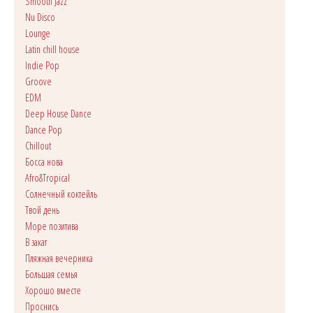
Smooth Jazz
Nu Disco
Lounge
Latin chill house
Indie Pop
Groove
EDM
Deep House Dance
Dance Pop
Сhillout
Босса нова
Afro&Tropical
Солнечный коктейль
Твой день
Море позитива
В закат
Пляжная вечерника
Большая семья
Хорошо вместе
Проснись