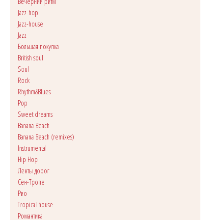
Вечерний ритм
Jazz-hop
Jazz-house
Jazz
Большая покупка
British soul
Soul
Rock
Rhythm&Blues
Pop
Sweet dreams
Banana Beach
Banana Beach (remixes)
Instrumental
Hip Hop
Ленты дорог
Сен-Тропе
Рио
Tropical house
Романтика