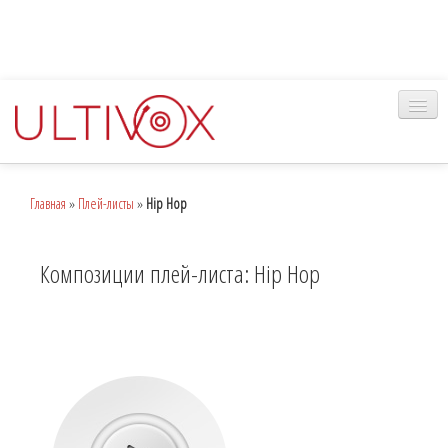
Главная
Главная
»
Плей-листы
»
Hip Hop
Музыка
Наш сервис
Композиции плей-листа: Hip Hop
Вход