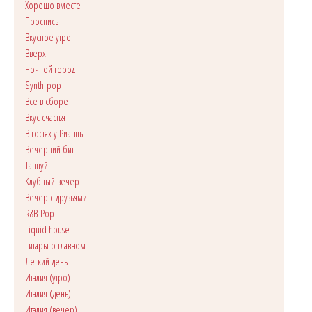
Хорошо вместе
Проснись
Вкусное утро
Вверх!
Ночной город
Synth-pop
Все в сборе
Вкус счастья
В гостях у Рианны
Вечерний бит
Танцуй!
Клубный вечер
Вечер с друзьями
R&B-Pop
Liquid house
Гитары о главном
Легкий день
Италия (утро)
Италия (день)
Италия (вечер)