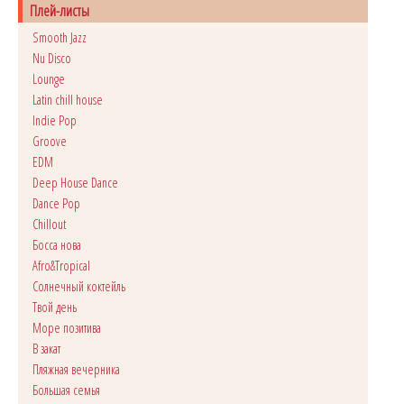
Плей-листы
Smooth Jazz
Nu Disco
Lounge
Latin chill house
Indie Pop
Groove
EDM
Deep House Dance
Dance Pop
Сhillout
Босса нова
Afro&Tropical
Солнечный коктейль
Твой день
Море позитива
В закат
Пляжная вечерника
Большая семья