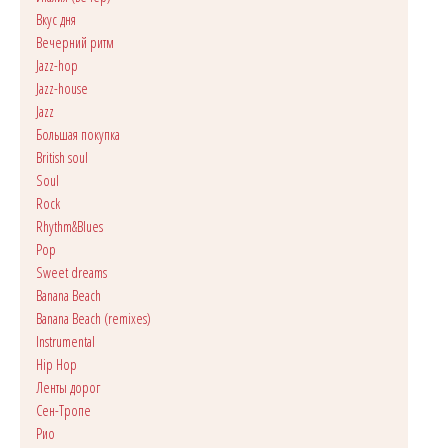
Вкус дня
Вечерний ритм
Jazz-hop
Jazz-house
Jazz
Большая покупка
British soul
Soul
Rock
Rhythm&Blues
Pop
Sweet dreams
Banana Beach
Banana Beach (remixes)
Instrumental
Hip Hop
Ленты дорог
Сен-Тропе
Рио