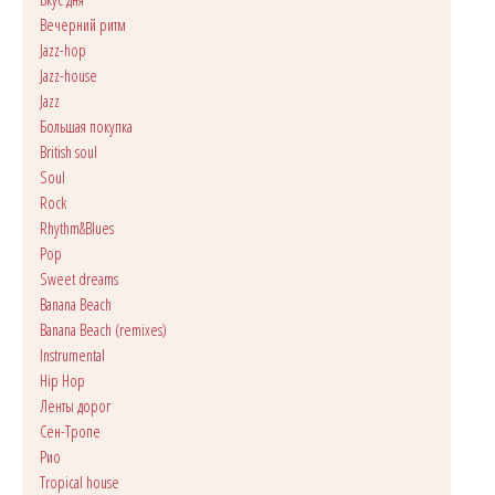
Вечерний ритм
Jazz-hop
Jazz-house
Jazz
Большая покупка
British soul
Soul
Rock
Rhythm&Blues
Pop
Sweet dreams
Banana Beach
Banana Beach (remixes)
Instrumental
Hip Hop
Ленты дорог
Сен-Тропе
Рио
Tropical house