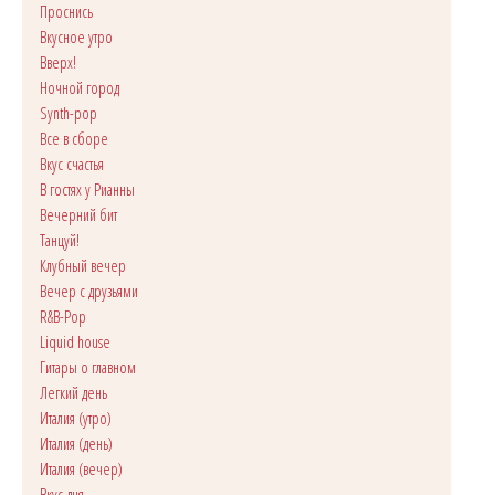
Проснись
Вкусное утро
Вверх!
Ночной город
Synth-pop
Все в сборе
Вкус счастья
В гостях у Рианны
Вечерний бит
Танцуй!
Клубный вечер
Вечер с друзьями
R&B-Pop
Liquid house
Гитары о главном
Легкий день
Италия (утро)
Италия (день)
Италия (вечер)
Вкус дня