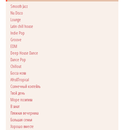
Smooth Jazz
Nu Disco
Lounge
Latin chill house
Indie Pop
Groove
EDM
Deep House Dance
Dance Pop
Сhillout
Босса нова
Afro&Tropical
Солнечный коктейль
Твой день
Море позитива
В закат
Пляжная вечерника
Большая семья
Хорошо вместе