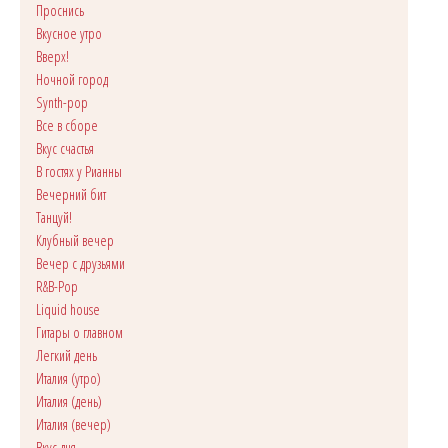
Проснись
Вкусное утро
Вверх!
Ночной город
Synth-pop
Все в сборе
Вкус счастья
В гостях у Рианны
Вечерний бит
Танцуй!
Клубный вечер
Вечер с друзьями
R&B-Pop
Liquid house
Гитары о главном
Легкий день
Италия (утро)
Италия (день)
Италия (вечер)
Вкус дня