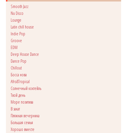
Smooth Jazz
Nu Disco
Lounge
Latin chill house
Indie Pop
Groove
EDM
Deep House Dance
Dance Pop
Сhillout
Босса нова
Afro&Tropical
Солнечный коктейль
Твой день
Море позитива
В закат
Пляжная вечерника
Большая семья
Хорошо вместе