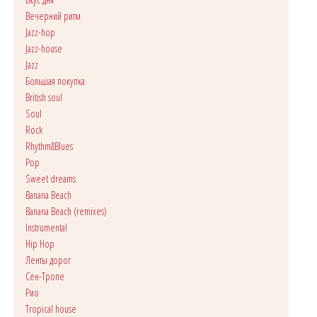
Вечерний ритм
Jazz-hop
Jazz-house
Jazz
Большая покупка
British soul
Soul
Rock
Rhythm&Blues
Pop
Sweet dreams
Banana Beach
Banana Beach (remixes)
Instrumental
Hip Hop
Ленты дорог
Сен-Тропе
Рио
Tropical house