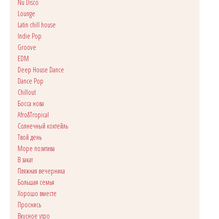
Nu Disco
Lounge
Latin chill house
Indie Pop
Groove
EDM
Deep House Dance
Dance Pop
Сhillout
Босса нова
Afro&Tropical
Солнечный коктейль
Твой день
Море позитива
В закат
Пляжная вечерника
Большая семья
Хорошо вместе
Проснись
Вкусное утро