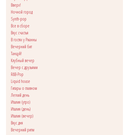
Вверх!
Ночной город
Synth-pop
Все в сборе
Вкус счастья
В гостях у Рианны
Вечерний бит
Танцуй!
Клубный вечер
Вечер с друзьями
R&B-Pop
Liquid house
Гитары о главном
Легкий день
Италия (утро)
Италия (день)
Италия (вечер)
Вкус дня
Вечерний ритм