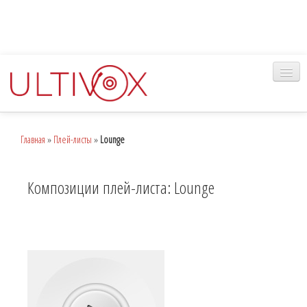
Главная
Главная
»
Плей-листы
»
Lounge
Музыка
Наш сервис
Композиции плей-листа: Lounge
Вход