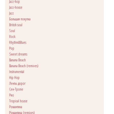
Jazz-hop
Jazz-house
Jazz
Большая покупка
British soul
Soul
Rock
Rhythm&Blues
Pop
Sweet dreams
Banana Beach
Banana Beach (remixes)
Instrumental
Hip Hop
Ленты дорог
Сен-Тропе
Рио
Tropical house
Романтика
Романтика (remixes)