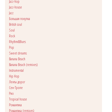
Jazz-hop
Jazz-house
Jazz
Большая покупка
British soul
Soul
Rock
Rhythm&Blues
Pop
Sweet dreams
Banana Beach
Banana Beach (remixes)
Instrumental
Hip Hop
Ленты дорог
Сен-Тропе
Рио
Tropical house
Романтика
Романтика (remixes)