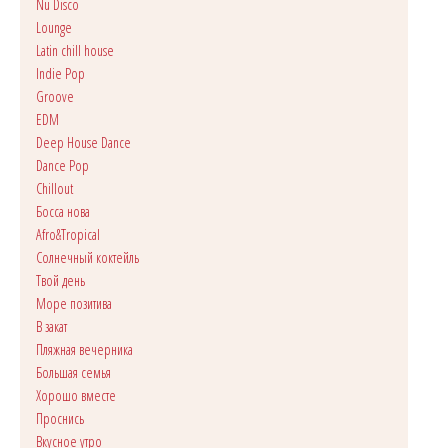
Nu Disco
Lounge
Latin chill house
Indie Pop
Groove
EDM
Deep House Dance
Dance Pop
Сhillout
Босса нова
Afro&Tropical
Солнечный коктейль
Твой день
Море позитива
В закат
Пляжная вечерника
Большая семья
Хорошо вместе
Проснись
Вкусное утро