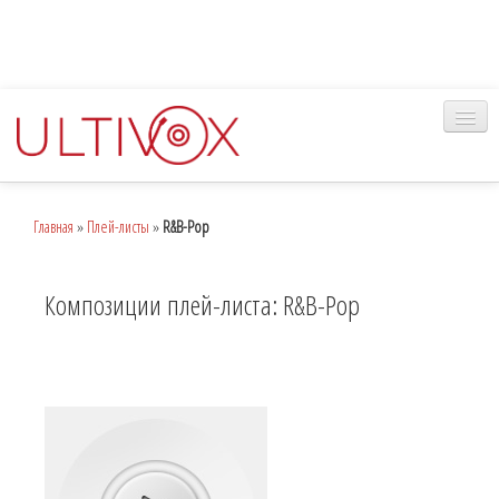
Главная
Главная
»
Плей-листы
»
R&B-Pop
Музыка
Наш сервис
Композиции плей-листа: R&B-Pop
Вход