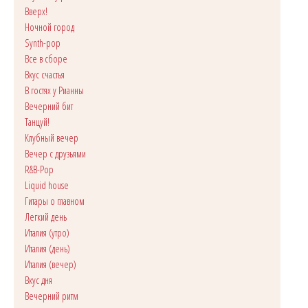
Вверх!
Ночной город
Synth-pop
Все в сборе
Вкус счастья
В гостях у Рианны
Вечерний бит
Танцуй!
Клубный вечер
Вечер с друзьями
R&B-Pop
Liquid house
Гитары о главном
Легкий день
Италия (утро)
Италия (день)
Италия (вечер)
Вкус дня
Вечерний ритм