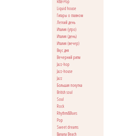
R&B-Pop
Liquid house
Гитары о главном
Легкий день
Италия (утро)
Италия (день)
Италия (вечер)
Вкус дня
Вечерний ритм
Jazz-hop
Jazz-house
Jazz
Большая покупка
British soul
Soul
Rock
Rhythm&Blues
Pop
Sweet dreams
Banana Beach