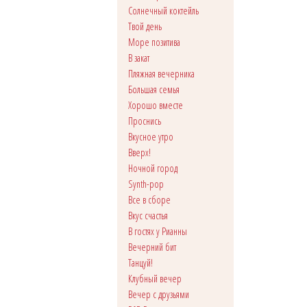
Солнечный коктейль
Твой день
Море позитива
В закат
Пляжная вечерника
Большая семья
Хорошо вместе
Проснись
Вкусное утро
Вверх!
Ночной город
Synth-pop
Все в сборе
Вкус счастья
В гостях у Рианны
Вечерний бит
Танцуй!
Клубный вечер
Вечер с друзьями