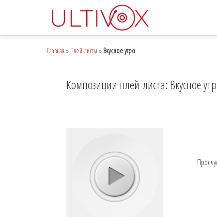
Главная
»
Плей-листы
»
Вкусное утро
Композиции плей-листа: Вкусное ут
Прослу