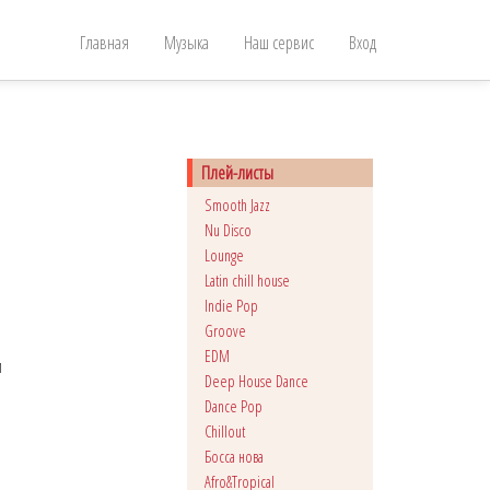
Главная
Музыка
Наш сервис
Вход
Плей-листы
Smooth Jazz
Nu Disco
Lounge
Latin chill house
Indie Pop
Groove
EDM
м
Deep House Dance
Dance Pop
Сhillout
Босса нова
Afro&Tropical